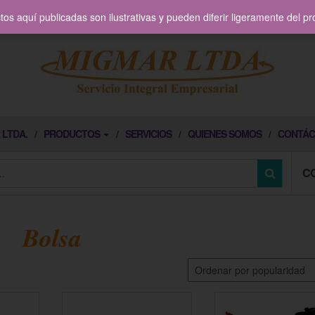
os aquí publicadas son ilustrativas y pueden diferir ligeramente del p
 LTDA.
PRODUCTOS
SERVICIOS
QUIENES SOMOS
CONTÁC
C
Bolsa