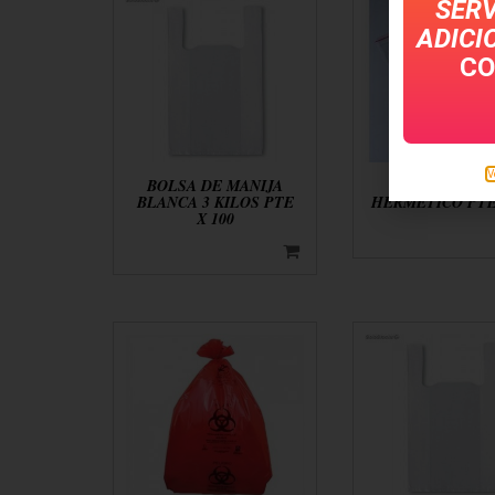
SERV
ADICI
CO
V
BOLSA DE MANIJA
BOLSA CIER
BLANCA 3 KILOS PTE
HERMETICO PTE 
X 100