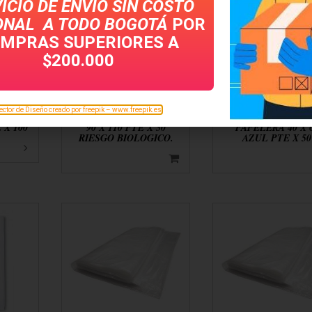
ICIO DE ENVÍO SIN COSTO
ONAL A TODO
BOGOTÁ
POR
MPRAS SUPERIORES A
$200.000
ector de Diseño creado por freepik – www.freepik.es
RE
BOLSA PARA BASURA
BOLSA PARA
X 100
90 X 110 PTE X 50
PAPELERA 40 X 
RIESGO BIOLOGICO.
AZUL PTE X 50