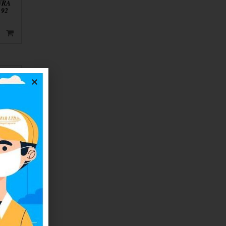
URA
 92
URA
PTE