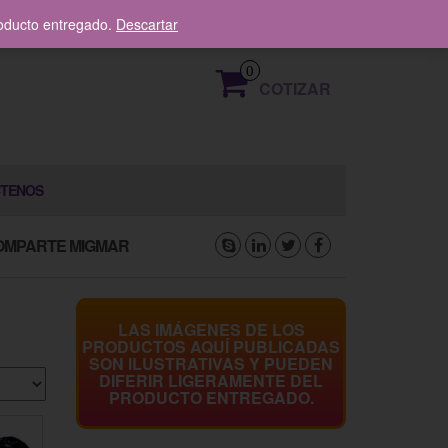
319 376 8336
roducto entregado.
Descartar
0
COTIZAR
TENOS
OMPARTE MIGMAR
LAS IMÁGENES DE LOS
PRODUCTOS AQUÍ PUBLICADAS
SON ILUSTRATIVAS Y PUEDEN
DIFERIR LIGERAMENTE DEL
PRODUCTO ENTREGADO.