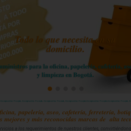
:
Designed by Freepik,
Designed by Freepik
,
Designed by Freepik
,
Designed by Freepik
,
Designed by Freepik
,
Designed by Freepik
,
D
cina, papelería, aseo, cafetería, ferretería, boti
as mejores y más reconocidas marcas de alta tecn
rvicios a los requerimientos de nuestros clientes, convirtiéndono