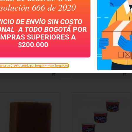
solución 666 de 2020
ICIO DE ENVÍO SIN COSTO
ONAL A TODO
BOGOTÁ
POR
MPRAS SUPERIORES A
$200.000
CABO PARA ESCOBA
TOALLA ROLLO NATURAL
MADERA FORRADO EN
FAMILIA PRECORTE X 100
PLASTICO
MTS REF. 73687 UNIDAD
ector de Diseño creado por freepik – www.freepik.es