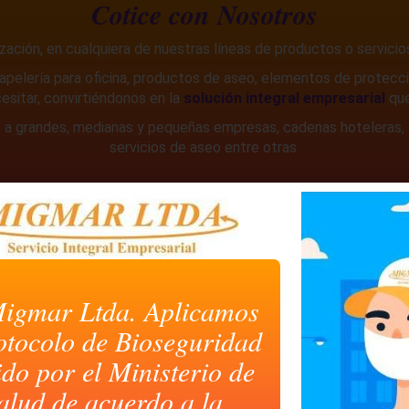
Cotice con Nosotros
ización, en cualquiera de nuestras líneas de productos o servicio
elería para oficina, productos de aseo, elementos de protecci
esitar, convirtiéndonos en la
solución integral empresarial
que
a grandes, medianas y pequeñas empresas, cadenas hoteleras,
servicios de aseo entre otra
s.
Ir a Cotizar
igmar Ltda. Aplicamos
otocolo de Bioseguridad
Productos más vendidos
ido por el Ministerio de
alud de acuerdo a la