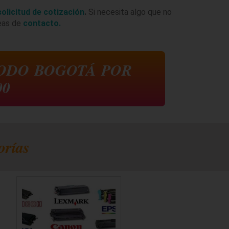
solicitud de cotización
.
Si necesita algo que no
neas de
contacto.
TODO
BOGOTÁ
POR
00
orías