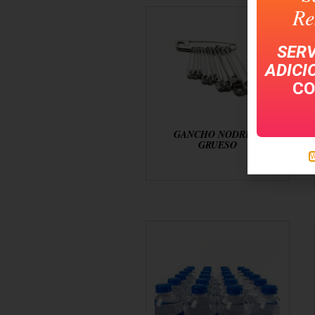
Re
SERV
ADICI
CO
GANCHO NODRIZA
GRUESO
V