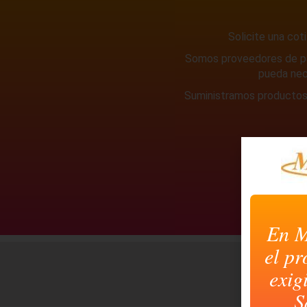
Solicite una cot
Somos proveedores de pap
pueda nec
Suministramos productos 
En M
el pr
exig
S