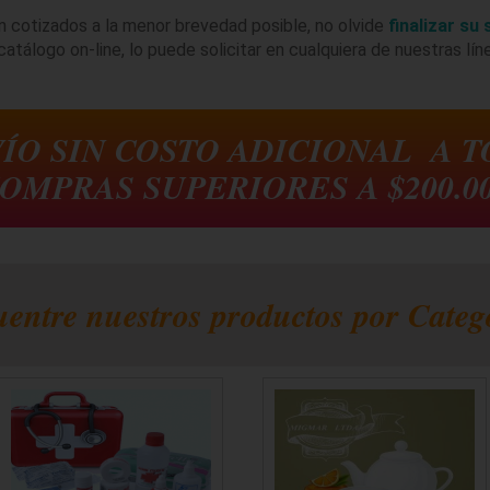
án cotizados a la menor brevedad posible, no olvide
finalizar su 
atálogo on-line, lo puede solicitar en cualquiera de nuestras lí
VÍO SIN COSTO ADICIONAL A 
OMPRAS SUPERIORES A $200.0
entre nuestros productos por Categ