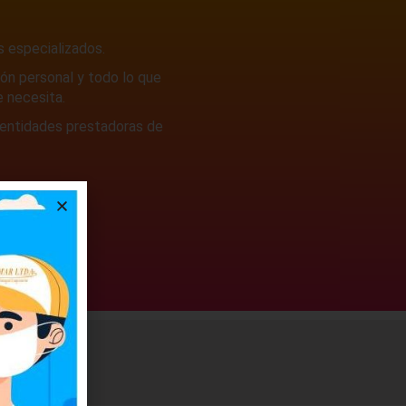
s especializados.
ón personal y todo lo que
 necesita.
 entidades prestadoras de