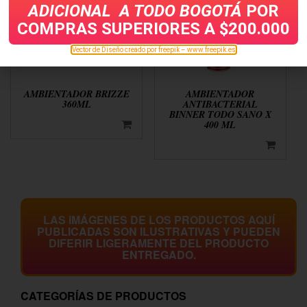
ADICIONAL A TODO
BOGOTÁ
POR
COMPRAS SUPERIORES A $200.000
Vector de Diseño creado por freepik – www.freepik.es
AMBIENTADOR BRIZZE
AMBIENTADOR
360ML
ANTIBACTERIAL
BINNER TODO SANO X
400 ML
LAS IMÁGENES DE LOS PRODUCTOS AQUÍ
PUBLICADAS SON ILUSTRATIVAS Y PUEDEN
DIFERIR LIGERAMENTE DEL PRODUCTO
ENTREGADO.
CATEGORÍAS DE PRODUCTOS