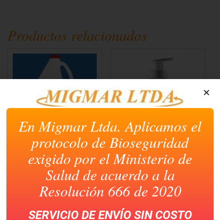
Productos relacionados
En Migmar Ltda. Aplicamos el
protocolo de Bioseguridad
ALCOHOL INDUSTRIAL
ATOMIZADOR
3800CC
PLASTICO
DISPENSADOR 500CC
exigido por el Ministerio de
Salud de acuerdo a la
Resolución 666 de 2020
SERVICIO DE ENVÍO SIN COSTO