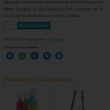
Repuesto ambientador automatico air wick con fragancia
White Bouquet, es una fragancia floral inspirada en el
frescor de las flores blancas recién cortadas.
Añadir a cotización
SKU:
A009
Categoría:
Aseo y Limpieza
Comparte esté producto:
Haz
Haz
Haz
Haz
Haz
clic
clic
clic
clic
clic
para
para
para
para
para
compartir
compartir
compartir
compartir
compartir
en
en
en
en
en
Facebook
WhatsApp
LinkedIn
Telegram
Skype
(Se
(Se
(Se
(Se
(Se
Productos relacionados
abre
abre
abre
abre
abre
en
en
en
en
en
una
una
una
una
una
ventana
ventana
ventana
ventana
ventana
nueva)
nueva)
nueva)
nueva)
nueva)