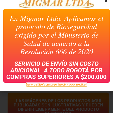
En Migmar Ltda. Aplicamos el
protocolo de Bioseguridad
exigido por el Ministerio de
Salud de acuerdo a la
Resolución 666 de 2020
SERVICIO DE ENVÍO SIN COSTO
INSTACREM X 450 GRMS
FILTRO DE CAFÉ
ADICIONAL A TODO
BOGOTÁ
POR
COMPRAS SUPERIORES A $200.000
Vector de Diseño creado por freepik – www.freepik.es
LAS IMÁGENES DE LOS PRODUCTOS AQUÍ
PUBLICADAS SON ILUSTRATIVAS Y PUEDEN
DIFERIR LIGERAMENTE DEL PRODUCTO