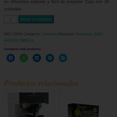
en diferentes sabores y fácil de preparar. Caja con 25
unidades
Añadir a cotización
SKU:
C006
Categoría:
Cafetería
Etiquetas:
Aromatica
,
MAS
AROMA
,
PANELA
Comparte esté producto:
Haz
Haz
Haz
Haz
Haz
clic
clic
clic
clic
clic
para
para
para
para
para
compartir
compartir
compartir
compartir
compartir
en
en
en
en
en
Facebook
WhatsApp
LinkedIn
Telegram
Skype
(Se
(Se
(Se
(Se
(Se
Productos relacionados
abre
abre
abre
abre
abre
en
en
en
en
en
una
una
una
una
una
ventana
ventana
ventana
ventana
ventana
nueva)
nueva)
nueva)
nueva)
nueva)