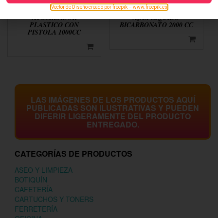
Vector de Diseño creado por freepik – www.freepik.es
ATOMIZADOR
AJAX LIQUIDO
PLASTICO CON
BICARBONATO 2000 CC
PISTOLA 1000CC
LAS IMÁGENES DE LOS PRODUCTOS AQUÍ
PUBLICADAS SON ILUSTRATIVAS Y PUEDEN
DIFERIR LIGERAMENTE DEL PRODUCTO
ENTREGADO.
CATEGORÍAS DE PRODUCTOS
ASEO Y LIMPIEZA
BOTIQUÍN
CAFETERÍA
CARTUCHOS Y TONERS
FERRETERÍA