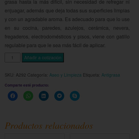
grasa hasta la más difícil, sin necesidad de refregar ni
enjuagar, además que deja todas sus superficies limpias
y con un agradable aroma. Es adecuado para que lo use
en su cocina, paredes, azulejos, cerámica, nevera,
fregaderos, electrodomésticos y pisos, viene con gatillo
regulable para que le sea más fácil de aplicar.
Añadir a cotización
SKU:
A292
Categoría:
Aseo y Limpieza
Etiqueta:
Antigrasa
Comparte esté producto:
Haz
Haz
Haz
Haz
Haz
clic
clic
clic
clic
clic
para
para
para
para
para
compartir
compartir
compartir
compartir
compartir
en
en
en
en
en
Facebook
WhatsApp
LinkedIn
Telegram
Skype
(Se
(Se
(Se
(Se
(Se
Productos relacionados
abre
abre
abre
abre
abre
en
en
en
en
en
una
una
una
una
una
ventana
ventana
ventana
ventana
ventana