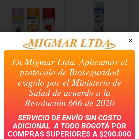
nueva)
nueva)
nueva)
nueva)
nueva)
AMBIENTADOR GLADE
AMBIENTADOR
AUTOMATICO
ANTIBACTERIAL
En Migmar Ltda. Aplicamos el
REPUESTO 175 ML
BINNER TODO SANO X
400 ML
protocolo de Bioseguridad
exigido por el Ministerio de
Salud de acuerdo a la
Resolución 666 de 2020
SERVICIO DE ENVÍO SIN COSTO
ADICIONAL A TODO
BOGOTÁ
POR
COMPRAS SUPERIORES A $200.000