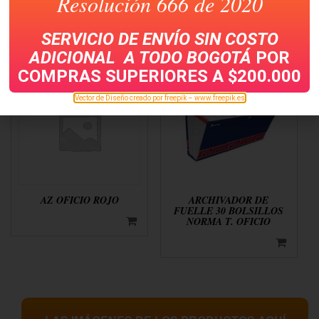
Resolución 666 de 2020
PLASTIFICADO OFICIO
ENCUENTRO
SERVICIO DE ENVÍO SIN COSTO
ADICIONAL A TODO
BOGOTÁ
POR
COMPRAS SUPERIORES A $200.000
Vector de Diseño creado por freepik – www.freepik.es
AZ OFICIO ROJO
ARCHIVADOR DE
FUELLE 30 BOLSILLOS
NORMA T. OFICIO