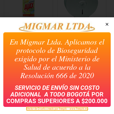
AJAX LIQUIDO BICLORO
DISPENSADOR PARA
X 2000 CC
PAPEL HIGIENICO
JUMBO
En Migmar Ltda. Aplicamos el
protocolo de Bioseguridad
exigido por el Ministerio de
Salud de acuerdo a la
Resolución 666 de 2020
SERVICIO DE ENVÍO SIN COSTO
ADICIONAL A TODO
BOGOTÁ
POR
COMPRAS SUPERIORES A $200.000
AMBIENTADOR GLADE
ATOMIZADOR
TOQUE REPUESTO X 2
PLASTICO
Vector de Diseño creado por freepik – www.freepik.es
DISPENSADOR 500CC