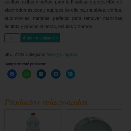
cuellos, axilas y puños, para la limpieza y protección de
electrodomésticos y equipos de oficina, muebles, vidrios,
automóviles, metales, perfecto para remover manchas
de tinta y grasas en telas, estufas y hornos.
Añadir a cotización
SKU:
A129
Categoría:
Aseo y Limpieza
Comparte esté producto:
Haz
Haz
Haz
Haz
Haz
clic
clic
clic
clic
clic
para
para
para
para
para
compartir
compartir
compartir
compartir
compartir
en
en
en
en
en
Facebook
WhatsApp
LinkedIn
Telegram
Skype
(Se
(Se
(Se
(Se
(Se
Productos relacionados
abre
abre
abre
abre
abre
en
en
en
en
en
una
una
una
una
una
ventana
ventana
ventana
ventana
ventana
nueva)
nueva)
nueva)
nueva)
nueva)