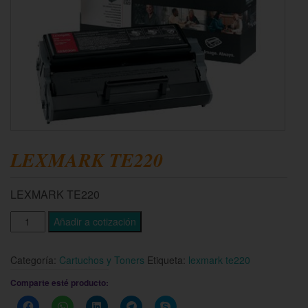
LEXMARK TE220
LEXMARK TE220
Añadir a cotización
Categoría:
Cartuchos y Toners
Etiqueta:
lexmark te220
Comparte esté producto:
Haz
Haz
Haz
Haz
Haz