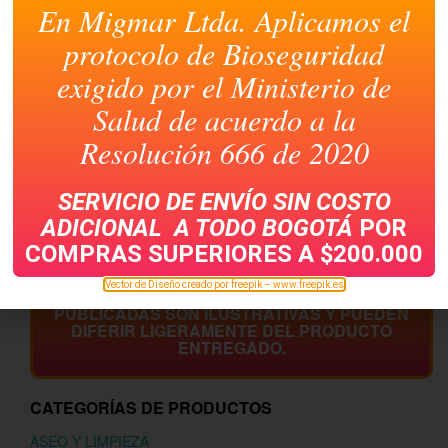
En Migmar Ltda. Aplicamos el
protocolo de Bioseguridad
exigido por el Ministerio de
Salud de acuerdo a la
Resolución 666 de 2020
LEXMARK 24018SL
PACK TONER HP 6000A-
1A-2A-3A PARA 2600
SERVICIO DE ENVÍO SIN COSTO
ADICIONAL A TODO
BOGOTÁ
POR
COMPRAS SUPERIORES A $200.000
Vector de Diseño creado por freepik – www.freepik.es
LAS IMÁGENES DE LOS PRODUCTOS AQUÍ
PUBLICADAS SON ILUSTRATIVAS Y PUEDEN
DIFERIR LIGERAMENTE DEL PRODUCTO
ENTREGADO.
CATEGORÍAS DE PRODUCTOS
ASEO Y LIMPIEZA