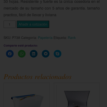
30 hojas. Resistente y fuerte es la única cosedora en el
mercado de su tamaño con 5 años de garantía. tamaño
practico, fácil de llevar y liviana
Añadir a cotización
SKU:
P738
Categoría:
Papelería
Etiqueta:
Rank
Comparte esté producto:
Haz
Haz
Haz
Haz
Haz
clic
clic
clic
clic
clic
para
para
para
para
para
compartir
compartir
compartir
compartir
compartir
en
en
en
en
en
Facebook
WhatsApp
LinkedIn
Telegram
Skype
(Se
(Se
(Se
(Se
(Se
Productos relacionados
abre
abre
abre
abre
abre
en
en
en
en
en
una
una
una
una
una
ventana
ventana
ventana
ventana
ventana
nueva)
nueva)
nueva)
nueva)
nueva)