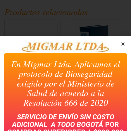
Facebook
WhatsApp
LinkedIn
Telegram
Skype
(Se
(Se
(Se
(Se
(Se
Productos relacionados
abre
abre
abre
abre
abre
en
en
en
en
en
una
una
una
una
una
ventana
ventana
ventana
ventana
ventana
nueva)
nueva)
nueva)
nueva)
nueva)
En Migmar Ltda. Aplicamos el
protocolo de Bioseguridad
BANDAS DE CAUCHO #
AZ NORMA CARTA AZUL
22 CREMA CAJA
PLASTIFICADO
exigido por el Ministerio de
Salud de acuerdo a la
Resolución 666 de 2020
SERVICIO DE ENVÍO SIN COSTO
ADICIONAL A TODO
BOGOTÁ
POR