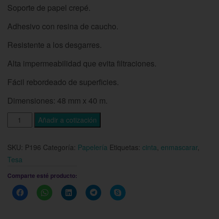
Soporte de papel crepé.
Adhesivo con resina de caucho.
Resistente a los desgarres.
Alta impermeabilidad que evita filtraciones.
Fácil rebordeado de superficies.
Dimensiones: 48 mm x 40 m.
Añadir a cotización
SKU:
P196
Categoría:
Papelería
Etiquetas:
cinta
,
enmascarar
,
Tesa
Comparte esté producto:
Haz
Haz
Haz
Haz
Haz
clic
clic
clic
clic
clic
para
para
para
para
para
compartir
compartir
compartir
compartir
compartir
en
en
en
en
en