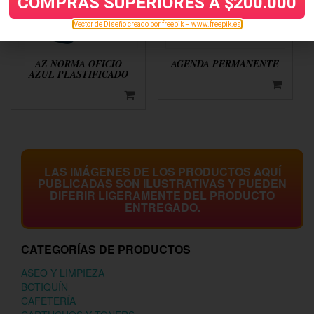
COMPRAS SUPERIORES A $200.000
Vector de Diseño creado por freepik – www.freepik.es
AZ NORMA OFICIO
AGENDA PERMANENTE
AZUL PLASTIFICADO
LAS IMÁGENES DE LOS PRODUCTOS AQUÍ
PUBLICADAS SON ILUSTRATIVAS Y PUEDEN
DIFERIR LIGERAMENTE DEL PRODUCTO
ENTREGADO.
CATEGORÍAS DE PRODUCTOS
ASEO Y LIMPIEZA
BOTIQUÍN
CAFETERÍA