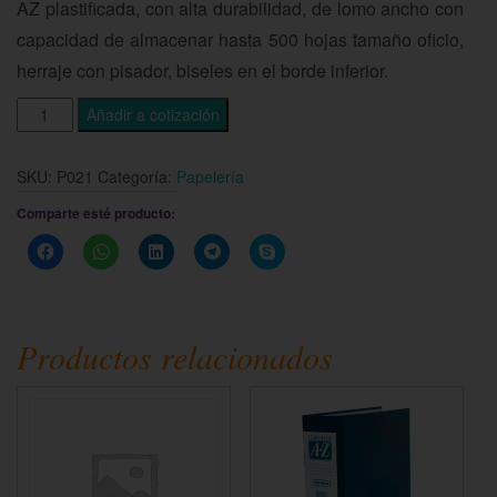
AZ plastificada, con alta durabilidad, de lomo ancho con
capacidad de almacenar hasta 500 hojas tamaño oficio,
herraje con pisador, biseles en el borde inferior.
Añadir a cotización
SKU:
P021
Categoría:
Papelería
Comparte esté producto:
Haz
Haz
Haz
Haz
Haz
clic
clic
clic
clic
clic
para
para
para
para
para
compartir
compartir
compartir
compartir
compartir
en
en
en
en
en
Facebook
WhatsApp
LinkedIn
Telegram
Skype
(Se
(Se
(Se
(Se
(Se
Productos relacionados
abre
abre
abre
abre
abre
en
en
en
en
en
una
una
una
una
una
ventana
ventana
ventana
ventana
ventana
nueva)
nueva)
nueva)
nueva)
nueva)