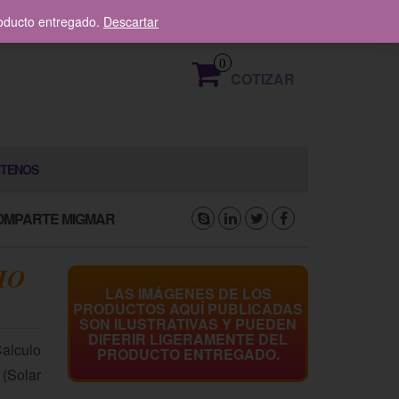
319 376 8336
roducto entregado.
Descartar
0
COTIZAR
TENOS
OMPARTE MIGMAR
IO
LAS IMÁGENES DE LOS
PRODUCTOS AQUÍ PUBLICADAS
SON ILUSTRATIVAS Y PUEDEN
DIFERIR LIGERAMENTE DEL
Calculo
PRODUCTO ENTREGADO.
 (Solar