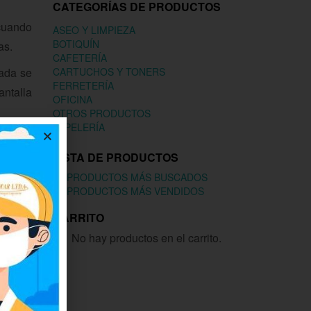
CATEGORÍAS DE PRODUCTOS
 cuando
ASEO Y LIMPIEZA
BOTIQUÍN
as.
CAFETERÍA
nada se
CARTUCHOS Y TONERS
FERRETERÍA
antalla
OFICINA
OTROS PRODUCTOS
PAPELERÍA
an más
LISTA DE PRODUCTOS
PRODUCTOS MÁS BUSCADOS
función
PRODUCTOS MÁS VENDIDOS
CARRITO
de una
No hay productos en el carrito.
os con