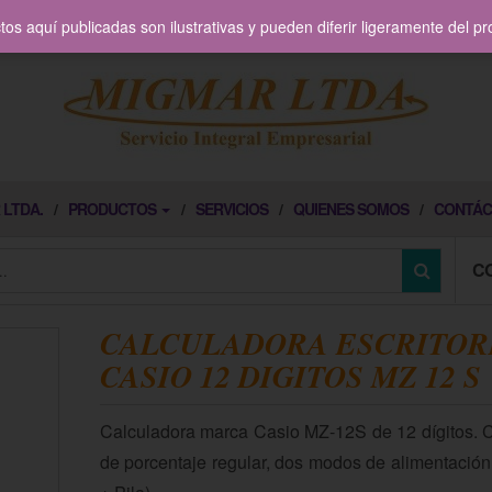
os aquí publicadas son ilustrativas y pueden diferir ligeramente del p
 LTDA.
PRODUCTOS
SERVICIOS
QUIENES SOMOS
CONTÁC
C
CALCULADORA ESCRITOR
CASIO 12 DIGITOS MZ 12 S
Calculadora marca Casio MZ-12S de 12 dígitos. 
de porcentaje regular, dos modos de alimentación