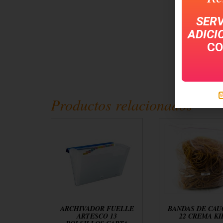
SERV
ADICI
CO
V
Productos relacionados
ARCHIVADOR FUELLE
BANDAS DE CAU
ARTESCO 13
22 CREMA KI