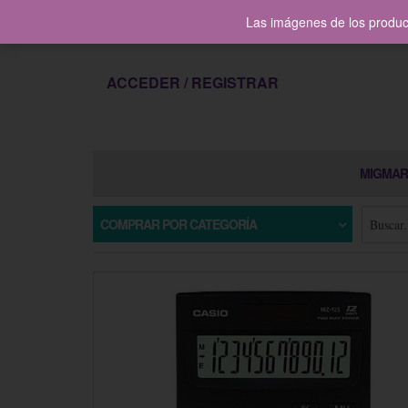
contacto@migmarltda.com
Las imágenes de los product
ACCEDER / REGISTRAR
MIGMAR
COMPRAR POR CATEGORÍA