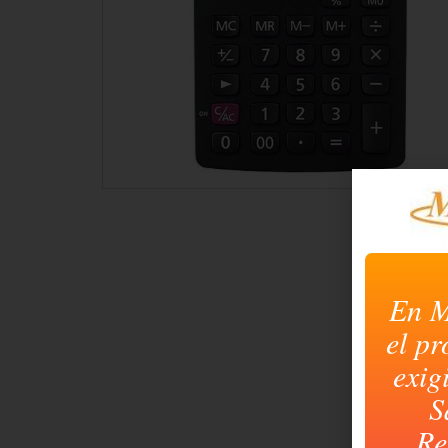
En M
el pr
exig
S
Re