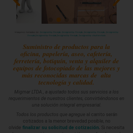
Ver
Imágenes tomadas de:
Designed by Freepik,
Designed by Freepik
,
Designed by Freepik
,
Designed by
Freepik
,
Designed by Freepik
,
Designed by Freepik
,
Designed by shutterstock
Suministro de productos para la
oficina, papelería, aseo, cafetería,
ferretería, botiquín, venta y alquiler de
equipos de fotocopiado de las mejores y
más reconocidas marcas de alta
tecnología y calidad.
Migmar LTDA., a ajustado todos
sus servicios a los
requerimientos de nuestros clientes, convirtiéndonos en
una solución integral empresarial.
Todos los productos que agregue
al carrito serán
cotizados a la menor brevedad posible, no
olvide
finalizar su solicitud de cotización
.
Si necesita