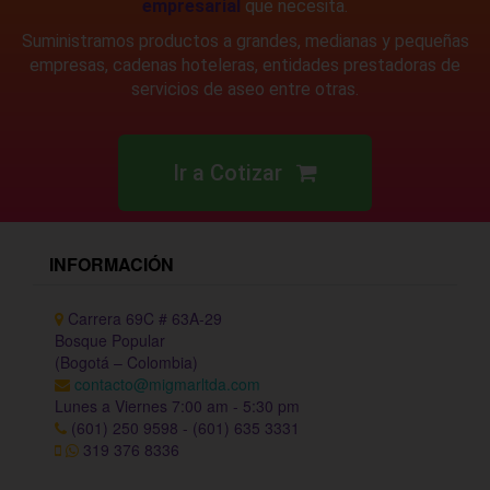
empresarial
que necesita.
Suministramos productos a grandes, medianas y pequeñas
empresas, cadenas hoteleras, entidades prestadoras de
servicios de aseo entre otra
s.
Ir a Cotizar
INFORMACIÓN
Carrera 69C # 63A-29
Bosque Popular
(Bogotá – Colombia)
contacto@migmarltda.com
Lunes a Viernes 7:00 am - 5:30 pm
(601) 250 9598 - (601) 635 3331
319 376 8336