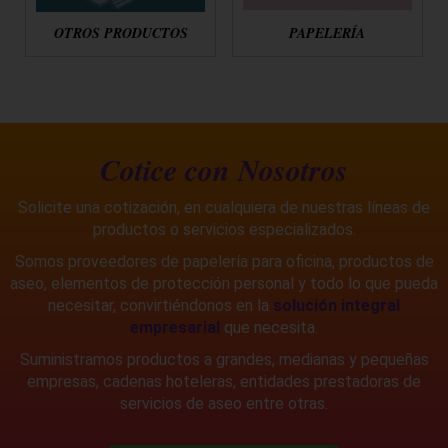
OTROS PRODUCTOS
PAPELERÍA
Cotice con Nosotros
Solicite una cotización, en cualquiera de nuestras líneas de
productos o servicios especializados.
Somos proveedores de papelería para oficina, productos de
aseo, elementos de protección personal y todo lo que pueda
necesitar, convirtiéndonos en la
solución integral
empresarial
que necesita.
Suministramos productos a grandes, medianas y pequeñas
empresas, cadenas hoteleras, entidades prestadoras de
servicios de aseo entre otra
s.