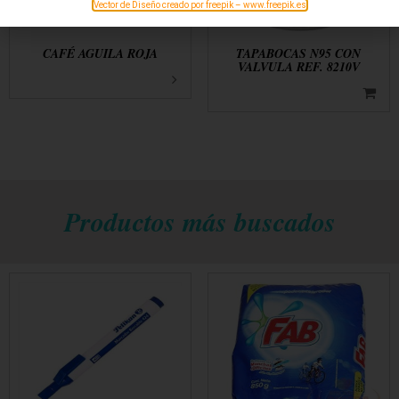
Vector de Diseño creado por freepik – www.freepik.es
CAFÉ AGUILA ROJA
TAPABOCAS N95 CON
VALVULA REF. 8210V
Productos más buscados