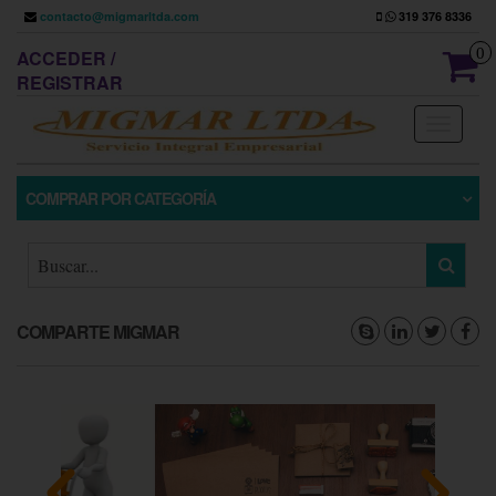
contacto@migmarltda.com
319 376 8336
0
ACCEDER /
REGISTRAR
Toggle
navigati
COMPRAR POR CATEGORÍA
COMPARTE MIGMAR