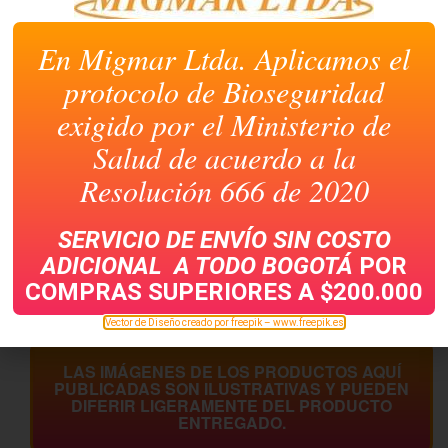
En Migmar Ltda. Aplicamos el
protocolo de Bioseguridad
exigido por el Ministerio de
Salud de acuerdo a la
Resolución 666 de 2020
AZ ECONOMICO
ALMOHADILLA PARA
PLASTIFICADO CARTA
SELLOS RANK
SERVICIO DE ENVÍO SIN COSTO
ADICIONAL A TODO
BOGOTÁ
POR
COMPRAS SUPERIORES A $200.000
Vector de Diseño creado por freepik – www.freepik.es
LAS IMÁGENES DE LOS PRODUCTOS AQUÍ
PUBLICADAS SON ILUSTRATIVAS Y PUEDEN
DIFERIR LIGERAMENTE DEL PRODUCTO
ENTREGADO.