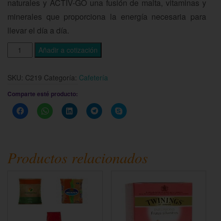
naturales y ACTIV-GO una fusión de malta, vitaminas y
minerales que proporciona la energía necesaria para
llevar el día a día.
Añadir a cotización
SKU:
C219
Categoría:
Cafetería
Comparte esté producto:
Haz
Haz
Haz
Haz
Haz
clic
clic
clic
clic
clic
para
para
para
para
para
compartir
compartir
compartir
compartir
compartir
en
en
en
en
en
Facebook
WhatsApp
LinkedIn
Telegram
Skype
(Se
(Se
(Se
(Se
(Se
Productos relacionados
abre
abre
abre
abre
abre
en
en
en
en
en
una
una
una
una
una
ventana
ventana
ventana
ventana
ventana
nueva)
nueva)
nueva)
nueva)
nueva)