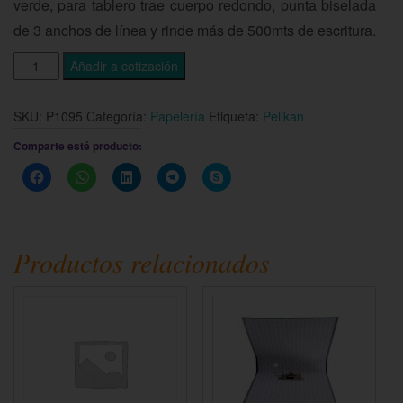
verde, para tablero trae cuerpo redondo, punta biselada
de 3 anchos de línea y rinde más de 500mts de escritura.
Añadir a cotización
SKU:
P1095
Categoría:
Papelería
Etiqueta:
Pelikan
Comparte esté producto:
Haz
Haz
Haz
Haz
Haz
clic
clic
clic
clic
clic
para
para
para
para
para
compartir
compartir
compartir
compartir
compartir
en
en
en
en
en
Facebook
WhatsApp
LinkedIn
Telegram
Skype
(Se
(Se
(Se
(Se
(Se
Productos relacionados
abre
abre
abre
abre
abre
en
en
en
en
en
una
una
una
una
una
ventana
ventana
ventana
ventana
ventana
nueva)
nueva)
nueva)
nueva)
nueva)