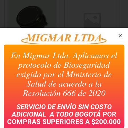
nueva)
nueva)
nueva)
nueva)
nueva)
ALMOHADILLA
AVISO PUNTO DE
DACTILAR REDONDA
ENCUENTRO
En Migmar Ltda. Aplicamos el
SW-20
protocolo de Bioseguridad
exigido por el Ministerio de
Salud de acuerdo a la
Resolución 666 de 2020
SERVICIO DE ENVÍO SIN COSTO
ADICIONAL A TODO
BOGOTÁ
POR
COMPRAS SUPERIORES A $200.000