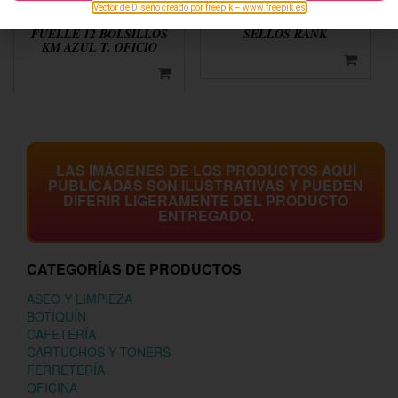
Vector de Diseño creado por freepik – www.freepik.es
ARCHIVADOR DE
ALMOHADILLA PARA
FUELLE 12 BOLSILLOS
SELLOS RANK
KM AZUL T. OFICIO
LAS IMÁGENES DE LOS PRODUCTOS AQUÍ
PUBLICADAS SON ILUSTRATIVAS Y PUEDEN
DIFERIR LIGERAMENTE DEL PRODUCTO
ENTREGADO.
CATEGORÍAS DE PRODUCTOS
ASEO Y LIMPIEZA
BOTIQUÍN
CAFETERÍA
CARTUCHOS Y TONERS
FERRETERÍA
OFICINA