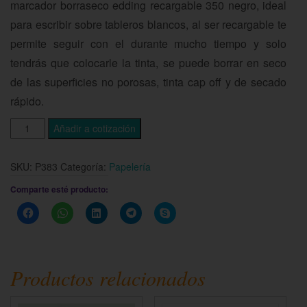
marcador borraseco edding recargable 350 negro, ideal
para escribir sobre tableros blancos, al ser recargable te
permite seguir con el durante mucho tiempo y solo
tendrás que colocarle la tinta, se puede borrar en seco
de las superficies no porosas, tinta cap off y de secado
rápido.
Añadir a cotización
SKU:
P383
Categoría:
Papelería
Comparte esté producto:
Haz
Haz
Haz
Haz
Haz
clic
clic
clic
clic
clic
para
para
para
para
para
compartir
compartir
compartir
compartir
compartir
en
en
en
en
en
Facebook
WhatsApp
LinkedIn
Telegram
Skype
(Se
(Se
(Se
(Se
(Se
Productos relacionados
abre
abre
abre
abre
abre
en
en
en
en
en
una
una
una
una
una
ventana
ventana
ventana
ventana
ventana