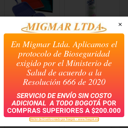
RECOGEDORES
AMBIENTADOR
BONAIRE 400 ML
En Migmar Ltda. Aplicamos el
protocolo de Bioseguridad
exigido por el Ministerio de
Salud de acuerdo a la
Resolución 666 de 2020
SERVICIO DE ENVÍO SIN COSTO
ADICIONAL A TODO
BOGOTÁ
POR
COMPRAS SUPERIORES A $200.000
AMBIENTADOR GLADE
AMBIENTADOR X 250CC
Vector de Diseño creado por freepik – www.freepik.es
360ML
ATOMIZADOR