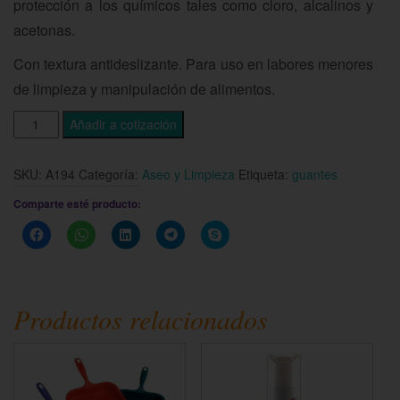
protección a los químicos tales como cloro, alcalinos y
acetonas.
Con textura antideslizante. Para uso en labores menores
de limpieza y manipulación de alimentos.
Añadir a cotización
SKU:
A194
Categoría:
Aseo y Limpieza
Etiqueta:
guantes
Comparte esté producto:
Haz
Haz
Haz
Haz
Haz
clic
clic
clic
clic
clic
para
para
para
para
para
compartir
compartir
compartir
compartir
compartir
en
en
en
en
en
Facebook
WhatsApp
LinkedIn
Telegram
Skype
(Se
(Se
(Se
(Se
(Se
Productos relacionados
abre
abre
abre
abre
abre
en
en
en
en
en
una
una
una
una
una
ventana
ventana
ventana
ventana
ventana
nueva)
nueva)
nueva)
nueva)
nueva)