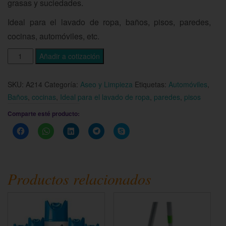
grasas y suciedades.
Ideal para el lavado de ropa, baños, pisos, paredes,
cocinas, automóviles, etc.
Añadir a cotización
SKU:
A214
Categoría:
Aseo y Limpieza
Etiquetas:
Automóviles
,
Baños
,
cocinas
,
Ideal para el lavado de ropa
,
paredes
,
pisos
Comparte esté producto:
Haz
Haz
Haz
Haz
Haz
clic
clic
clic
clic
clic
para
para
para
para
para
compartir
compartir
compartir
compartir
compartir
en
en
en
en
en
Facebook
WhatsApp
LinkedIn
Telegram
Skype
(Se
(Se
(Se
(Se
(Se
Productos relacionados
abre
abre
abre
abre
abre
en
en
en
en
en
una
una
una
una
una
ventana
ventana
ventana
ventana
ventana
nueva)
nueva)
nueva)
nueva)
nueva)