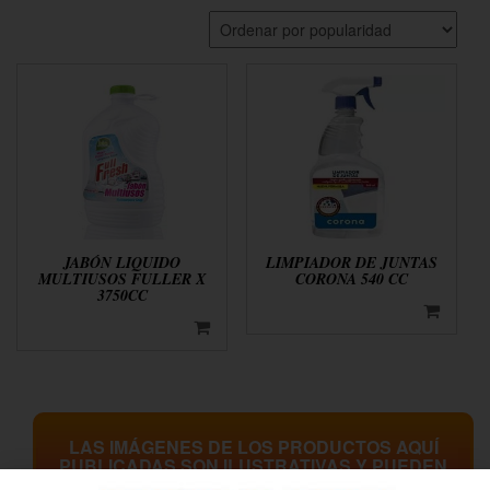
JABÓN LIQUIDO
LIMPIADOR DE JUNTAS
MULTIUSOS FULLER X
CORONA 540 CC
3750CC
LAS IMÁGENES DE LOS PRODUCTOS AQUÍ
PUBLICADAS SON ILUSTRATIVAS Y PUEDEN
DIFERIR LIGERAMENTE DEL PRODUCTO