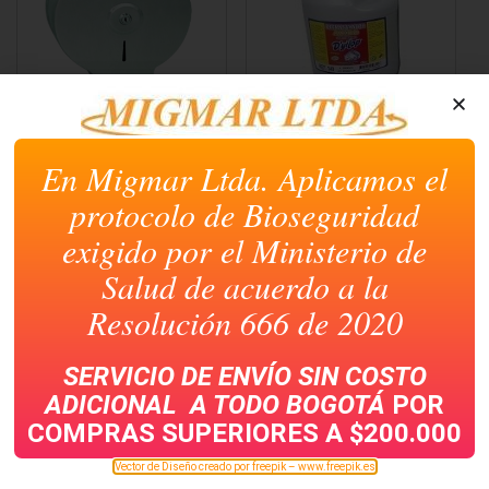
DISPENSADOR PARA
ÁCIDO MURIÁTICO X
PAPEL HIGIENICO
3800CC
JUMBO
En Migmar Ltda. Aplicamos el
protocolo de Bioseguridad
exigido por el Ministerio de
Salud de acuerdo a la
Resolución 666 de 2020
SERVICIO DE ENVÍO SIN COSTO
ADICIONAL A TODO
BOGOTÁ
POR
COMPRAS SUPERIORES A $200.000
ATOMIZADOR
AMBIENTADOR GLADE
PLASTICO
BOUQUET REPUESTO
Vector de Diseño creado por freepik – www.freepik.es
DISPENSADOR 500CC