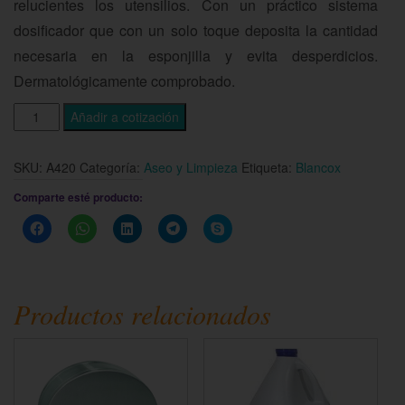
relucientes los utensilios. Con un práctico sistema
dosificador que con un solo toque deposita la cantidad
necesaria en la esponjilla y evita desperdicios.
Dermatológicamente comprobado.
Añadir a cotización
SKU:
A420
Categoría:
Aseo y Limpieza
Etiqueta:
Blancox
Comparte esté producto:
Haz
Haz
Haz
Haz
Haz
clic
clic
clic
clic
clic
para
para
para
para
para
compartir
compartir
compartir
compartir
compartir
en
en
en
en
en
Facebook
WhatsApp
LinkedIn
Telegram
Skype
(Se
(Se
(Se
(Se
(Se
Productos relacionados
abre
abre
abre
abre
abre
en
en
en
en
en
una
una
una
una
una
ventana
ventana
ventana
ventana
ventana
nueva)
nueva)
nueva)
nueva)
nueva)