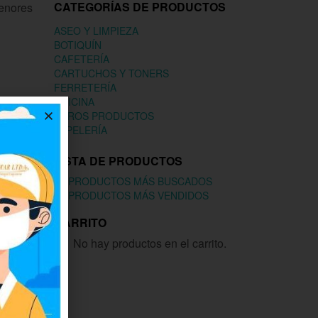
CATEGORÍAS DE PRODUCTOS
menores
ASEO Y LIMPIEZA
BOTIQUÍN
CAFETERÍA
CARTUCHOS Y TONERS
FERRETERÍA
OFICINA
OTROS PRODUCTOS
PAPELERÍA
LISTA DE PRODUCTOS
PRODUCTOS MÁS BUSCADOS
PRODUCTOS MÁS VENDIDOS
CARRITO
No hay productos en el carrito.