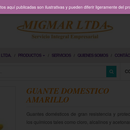
os aquí publicadas son ilustrativas y pueden diferir ligeramente del p
 LTDA.
PRODUCTOS
SERVICIOS
QUIENES SOMOS
CONTÁC
C
GUANTE DOMESTICO
AMARILLO
Guantes domésticos de gran resistencia y prote
los químicos tales como cloro, alcalinos y acetona