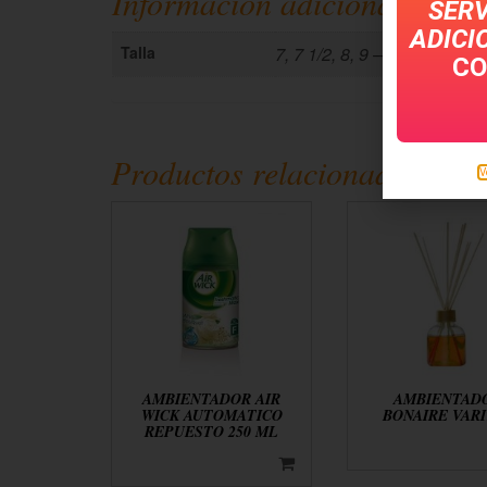
Información adicional
SERV
ADICI
Talla
7, 7 1/2, 8, 9 – 9 1/2
CO
Productos relacionados
V
AMBIENTADOR AIR
AMBIENTAD
WICK AUTOMATICO
BONAIRE VARI
REPUESTO 250 ML