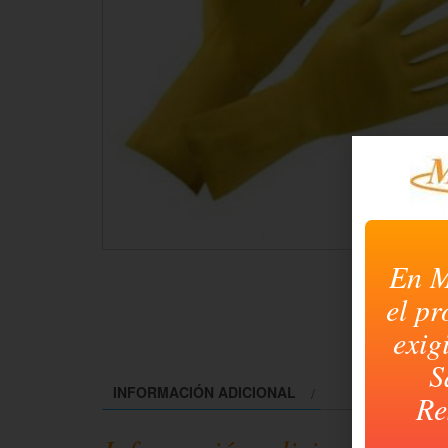
En M
el pr
exig
S
INFORMACIÓN ADICIONAL
Re