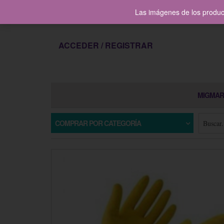
contacto@migmarltda.com
Las imágenes de los product
ACCEDER / REGISTRAR
MIGMAR
COMPRAR POR CATEGORÍA