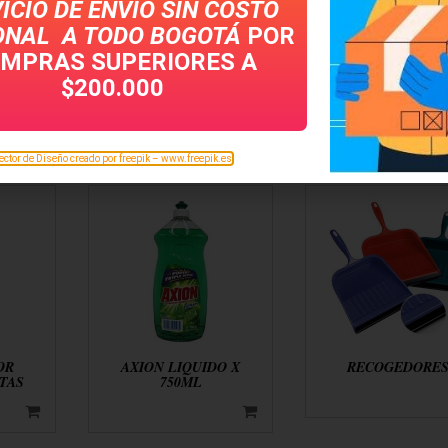
ICIO DE ENVÍO SIN COSTO
ONAL A TODO
BOGOTÁ
POR
MPRAS SUPERIORES A
$200.000
ector de Diseño creado por freepik – www.freepik.es
OR
AXION LIQUIDO X
RECOGEDORE
TAS
750ML