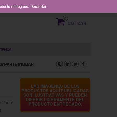
319 376 8336
roducto entregado.
Descartar
0
COTIZAR
TENOS
OMPARTE MIGMAR
LAS IMÁGENES DE LOS
PRODUCTOS AQUÍ PUBLICADAS
SON ILUSTRATIVAS Y PUEDEN
DIFERIR LIGERAMENTE DEL
cción a
PRODUCTO ENTREGADO.
s.