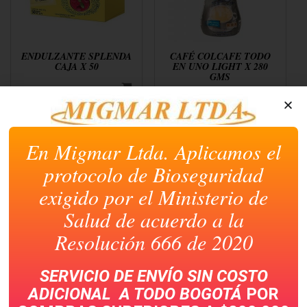
ENDULZANTE SPLENDA
CAFÉ COLCAFE TODO
CAJA X 50
EN UNO LIGHT X 280
GMS
En Migmar Ltda. Aplicamos el
protocolo de Bioseguridad
LAS IMÁGENES DE LOS PRODUCTOS AQUÍ
PUBLICADAS SON ILUSTRATIVAS Y PUEDEN
exigido por el Ministerio de
DIFERIR LIGERAMENTE DEL PRODUCTO
ENTREGADO.
Salud de acuerdo a la
Resolución 666 de 2020
CATEGORÍAS DE PRODUCTOS
ASEO Y LIMPIEZA
SERVICIO DE ENVÍO SIN COSTO
BOTIQUÍN
ADICIONAL A TODO
BOGOTÁ
POR
CAFETERÍA