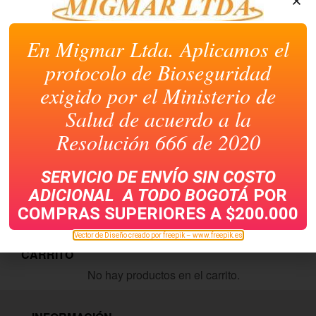
CATEGORÍAS DE PRODUCTOS
En Migmar Ltda. Aplicamos el
ASEO Y LIMPIEZA
protocolo de Bioseguridad
BOTIQUÍN
exigido por el Ministerio de
CAFETERÍA
CARTUCHOS Y TONERS
Salud de acuerdo a la
FERRETERÍA
OFICINA
Resolución 666 de 2020
OTROS PRODUCTOS
PAPELERÍA
SERVICIO DE ENVÍO SIN COSTO
LISTA DE PRODUCTOS
ADICIONAL A TODO
BOGOTÁ
POR
COMPRAS SUPERIORES A $200.000
PRODUCTOS MÁS BUSCADOS
PRODUCTOS MÁS VENDIDOS
Vector de Diseño creado por freepik – www.freepik.es
CARRITO
No hay productos en el carrito.