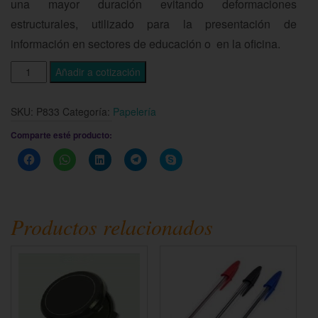
una mayor duración evitando deformaciones
estructurales, utilizado para la presentación de
información en sectores de educación o en la oficina.
Añadir a cotización
SKU:
P833
Categoría:
Papelería
Comparte esté producto:
Haz
Haz
Haz
Haz
Haz
clic
clic
clic
clic
clic
para
para
para
para
para
compartir
compartir
compartir
compartir
compartir
en
en
en
en
en
Facebook
WhatsApp
LinkedIn
Telegram
Skype
(Se
(Se
(Se
(Se
(Se
Productos relacionados
abre
abre
abre
abre
abre
en
en
en
en
en
una
una
una
una
una
ventana
ventana
ventana
ventana
ventana
nueva)
nueva)
nueva)
nueva)
nueva)