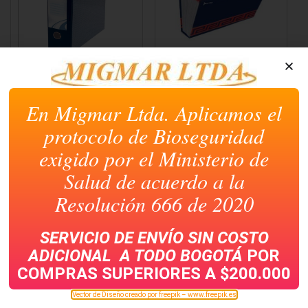
AZ ECONOMICO
ARCHIVADOR DE
PLASTIFICADO CARTA
FUELLE 30 BOLSILLOS
NORMA T. OFICIO
En Migmar Ltda. Aplicamos el
protocolo de Bioseguridad
exigido por el Ministerio de
Salud de acuerdo a la
Resolución 666 de 2020
SERVICIO DE ENVÍO SIN COSTO
ADICIONAL A TODO
BOGOTÁ
POR
COMPRAS SUPERIORES A $200.000
ESFERO BIC CRISTAL
ARCHIVADOR FUELLE
ARTESCO 13
Vector de Diseño creado por freepik – www.freepik.es
BOLSILLOS CARTA