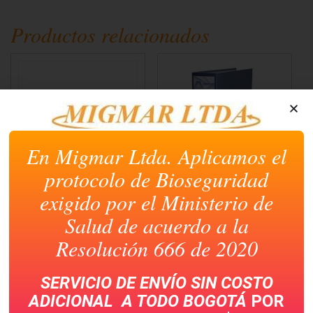
en
en
en
en
en
Facebook
WhatsApp
LinkedIn
Telegram
Skype
(Se
(Se
(Se
(Se
(Se
Productos relacionados
abre
abre
abre
abre
abre
en
en
en
en
en
una
una
una
una
una
ventana
ventana
ventana
ventana
ventana
nueva)
nueva)
nueva)
nueva)
nueva)
En Migmar Ltda. Aplicamos el
protocolo de Bioseguridad
BANDAS DE CAUCHO #
AZ NORMA CARTA
22 CREMA CAJA
ULTRA AZUL
exigido por el Ministerio de
Salud de acuerdo a la
Resolución 666 de 2020
SERVICIO DE ENVÍO SIN COSTO
ADICIONAL A TODO
BOGOTÁ
POR