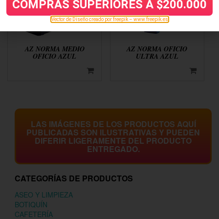
COMPRAS SUPERIORES A $200.000
Vector de Diseño creado por freepik – www.freepik.es
AZ NORMA MEDIO
AZ NORMA OFICIO
OFICIO AZUL
ULTRA AZUL
LAS IMÁGENES DE LOS PRODUCTOS AQUÍ
PUBLICADAS SON ILUSTRATIVAS Y PUEDEN
DIFERIR LIGERAMENTE DEL PRODUCTO
ENTREGADO.
CATEGORÍAS DE PRODUCTOS
ASEO Y LIMPIEZA
BOTIQUÍN
CAFETERÍA