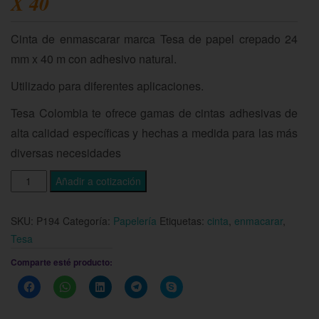
X 40
Cinta de enmascarar marca Tesa de papel crepado 24
mm x 40 m con adhesivo natural.
Utilizado para diferentes aplicaciones.
Tesa Colombia te ofrece gamas de cintas adhesivas de
alta calidad específicas y hechas a medida para las más
diversas necesidades
Añadir a cotización
SKU:
P194
Categoría:
Papelería
Etiquetas:
cinta
,
enmacarar
,
Tesa
Comparte esté producto:
Haz
Haz
Haz
Haz
Haz
clic
clic
clic
clic
clic
para
para
para
para
para
compartir
compartir
compartir
compartir
compartir