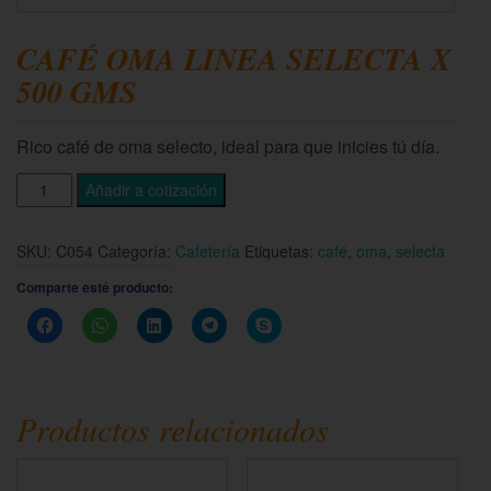
CAFÉ OMA LINEA SELECTA X
500 GMS
Rico café de oma selecto, ideal para que inicies tú día.
Añadir a cotización
SKU:
C054
Categoría:
Cafetería
Etiquetas:
café
,
oma
,
selecta
Comparte esté producto:
Haz
Haz
Haz
Haz
Haz
clic
clic
clic
clic
clic
para
para
para
para
para
compartir
compartir
compartir
compartir
compartir
en
en
en
en
en
Facebook
WhatsApp
LinkedIn
Telegram
Skype
(Se
(Se
(Se
(Se
(Se
Productos relacionados
abre
abre
abre
abre
abre
en
en
en
en
en
una
una
una
una
una
ventana
ventana
ventana
ventana
ventana
nueva)
nueva)
nueva)
nueva)
nueva)