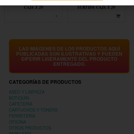
AROMATICA PARAISO
AROMATICA HINDU
CAJA X 20
SURTIDA CAJA X 20
LAS IMÁGENES DE LOS PRODUCTOS AQUÍ
PUBLICADAS SON ILUSTRATIVAS Y PUEDEN
DIFERIR LIGERAMENTE DEL PRODUCTO
ENTREGADO.
CATEGORÍAS DE PRODUCTOS
ASEO Y LIMPIEZA
BOTIQUÍN
CAFETERÍA
CARTUCHOS Y TONERS
FERRETERÍA
OFICINA
OTROS PRODUCTOS
PAPELERÍA