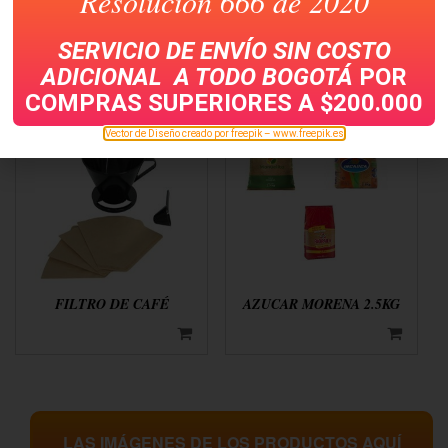
Resolución 666 de 2020
AROMATICA HINDU
NESCAFE CLASSIC
CAJA X 20 TORONJIL
SERVICIO DE ENVÍO SIN COSTO
ADICIONAL A TODO
BOGOTÁ
POR
COMPRAS SUPERIORES A $200.000
Vector de Diseño creado por freepik – www.freepik.es
FILTRO DE CAFÉ
AZUCAR MORENA 2.5KG
LAS IMÁGENES DE LOS PRODUCTOS AQUÍ