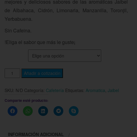
mejores y deliciosos sabores de las aromáticas Jaibel
de Albahaca, Cidrón, Limonaria, Manzanilla, Toronjil,
Yerbabuena.
Sin Cafeina.
!Eliga el sabor que más le guste¡
SABOR
Añadir a cotización
SKU:
N/D
Categoría:
Cafetería
Etiquetas:
Aromatica
,
Jaibel
Comparte esté producto:
Haz
Haz
Haz
Haz
Haz
clic
clic
clic
clic
clic
para
para
para
para
para
compartir
compartir
compartir
compartir
compartir
en
en
en
en
en
Facebook
WhatsApp
LinkedIn
Telegram
Skype
INFORMACIÓN ADICIONAL
(Se
(Se
(Se
(Se
(Se