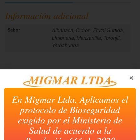
abre
abre
abre
abre
abre
en
en
en
en
en
una
una
una
una
una
Información adicional
ventana
ventana
ventana
ventana
ventana
nueva)
nueva)
nueva)
nueva)
nueva)
Sabor
Albahaca, Cidron, Frutal Surtida,
Limonaria, Manzanilla, Toronjil,
Yerbabuena
Productos relacionados
En Migmar Ltda. Aplicamos el
protocolo de Bioseguridad
exigido por el Ministerio de
Salud de acuerdo a la