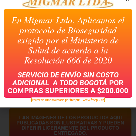
En Migmar Ltda. Aplicamos el
protocolo de Bioseguridad
exigido por el Ministerio de
Salud de acuerdo a la
Resolución 666 de 2020
AROMATICA DE FRUTAS
AROMATICA HINDU
SERVICIO DE ENVÍO SIN COSTO
FRUTALIA CAJA X 60
CAJA X 20 TORONJIL
ADICIONAL A TODO
BOGOTÁ
POR
COMPRAS SUPERIORES A $200.000
Vector de Diseño creado por freepik – www.freepik.es
LAS IMÁGENES DE LOS PRODUCTOS AQUÍ
PUBLICADAS SON ILUSTRATIVAS Y PUEDEN
DIFERIR LIGERAMENTE DEL PRODUCTO
ENTREGADO.