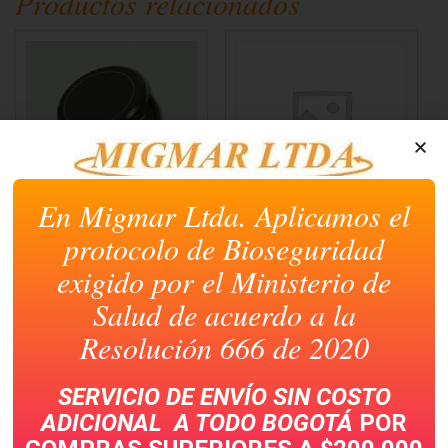
Productos relacionados
en
en
en
en
en
una
una
una
una
una
ventana
ventana
ventana
ventana
ventana
nueva)
nueva)
nueva)
nueva)
nueva)
En Migmar Ltda. Aplicamos el
ALMOHADILLA
AUDIFONO SIN
DACTILAR REDONDA
MICROFONO NEGRO
protocolo de Bioseguridad
SW-20
exigido por el Ministerio de
Salud de acuerdo a la
Resolución 666 de 2020
SERVICIO DE ENVÍO SIN COSTO
ADICIONAL A TODO
BOGOTÁ
POR