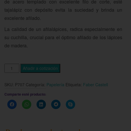
de acero templado con excelente filo de corte, esté
tajalápiz con depósito evita la suciedad y brinda un
excelente afilado.
La calidad de un afilalápices, radica especialmente en
su cuchilla, crucial para el óptimo afilado de los lápices
de madera.
Añadir a cotización
SKU:
P707
Categoría:
Papelería
Etiqueta:
Faber Castell
Comparte esté producto:
Haz
Haz
Haz
Haz
Haz
clic
clic
clic
clic
clic
para
para
para
para
para
compartir
compartir
compartir
compartir
compartir
en
en
en
en
en
Facebook
WhatsApp
LinkedIn
Telegram
Skype
(Se
(Se
(Se
(Se
(Se
abre
abre
abre
abre
abre