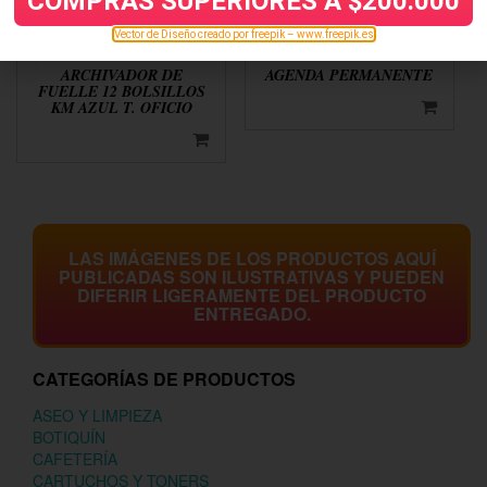
COMPRAS SUPERIORES A $200.000
Vector de Diseño creado por freepik – www.freepik.es
ARCHIVADOR DE
AGENDA PERMANENTE
FUELLE 12 BOLSILLOS
KM AZUL T. OFICIO
LAS IMÁGENES DE LOS PRODUCTOS AQUÍ
PUBLICADAS SON ILUSTRATIVAS Y PUEDEN
DIFERIR LIGERAMENTE DEL PRODUCTO
ENTREGADO.
CATEGORÍAS DE PRODUCTOS
ASEO Y LIMPIEZA
BOTIQUÍN
CAFETERÍA
CARTUCHOS Y TONERS