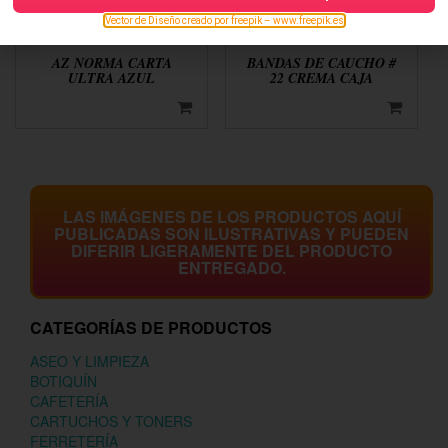
Vector de Diseño creado por freepik – www.freepik.es
AZ NORMA CARTA
BANDAS DE CAUCHO #
ULTRA AZUL
22 CREMA CAJA
LAS IMÁGENES DE LOS PRODUCTOS AQUÍ
PUBLICADAS SON ILUSTRATIVAS Y PUEDEN
DIFERIR LIGERAMENTE DEL PRODUCTO
ENTREGADO.
CATEGORÍAS DE PRODUCTOS
ASEO Y LIMPIEZA
BOTIQUÍN
CAFETERÍA
CARTUCHOS Y TONERS
FERRETERÍA