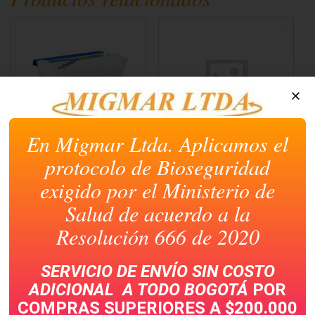
en
en
en
en
en
una
una
una
una
una
ventana
ventana
ventana
ventana
ventana
nueva)
nueva)
nueva)
nueva)
nueva)
En Migmar Ltda. Aplicamos el
ARCHIVADOR FUELLE
AVISO PUNTO DE
ARTESCO 13
ENCUENTRO
protocolo de Bioseguridad
BOLSILLOS CARTA
exigido por el Ministerio de
Salud de acuerdo a la
Resolución 666 de 2020
SERVICIO DE ENVÍO SIN COSTO
ADICIONAL A TODO
BOGOTÁ
POR
COMPRAS SUPERIORES A $200.000