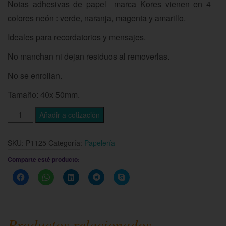
Notas adhesivas de papel marca Kores vienen en 4
colores neón : verde, naranja, magenta y amarillo.
Ideales para recordatorios y mensajes.
No manchan ni dejan residuos al removerlas.
No se enrollan.
Tamaño: 40x 50mm.
Añadir a cotización
SKU:
P1125
Categoría:
Papelería
Comparte esté producto:
Haz
Haz
Haz
Haz
Haz
clic
clic
clic
clic
clic
para
para
para
para
para
compartir
compartir
compartir
compartir
compartir
en
en
en
en
en
Facebook
WhatsApp
LinkedIn
Telegram
Skype
(Se
(Se
(Se
(Se
(Se
Productos relacionados
abre
abre
abre
abre
abre