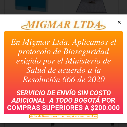
ARCHIVADOR DE
AZ ECONOMICO
FUELLE 12 BOLSILLOS
PLASTIFICADO OFICIO
KM AZUL T. OFICIO
En Migmar Ltda. Aplicamos el
protocolo de Bioseguridad
exigido por el Ministerio de
Salud de acuerdo a la
Resolución 666 de 2020
SERVICIO DE ENVÍO SIN COSTO
ADICIONAL A TODO
BOGOTÁ
POR
COMPRAS SUPERIORES A $200.000
AUDIFONO SIN
AZ ECONOMICO
MICROFONO NEGRO
PLASTIFICADO CARTA
Vector de Diseño creado por freepik – www.freepik.es