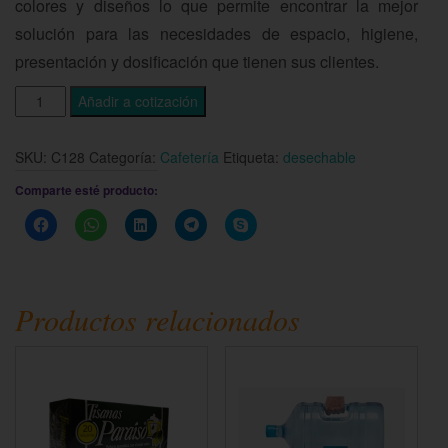
colores y diseños lo que permite encontrar la mejor
solución para las necesidades de espacio, higiene,
presentación y dosificación que tienen sus clientes.
Añadir a cotización
SKU:
C128
Categoría:
Cafetería
Etiqueta:
desechable
Comparte esté producto:
Haz
Haz
Haz
Haz
Haz
clic
clic
clic
clic
clic
para
para
para
para
para
compartir
compartir
compartir
compartir
compartir
en
en
en
en
en
Facebook
WhatsApp
LinkedIn
Telegram
Skype
(Se
(Se
(Se
(Se
(Se
Productos relacionados
abre
abre
abre
abre
abre
en
en
en
en
en
una
una
una
una
una
ventana
ventana
ventana
ventana
ventana
nueva)
nueva)
nueva)
nueva)
nueva)