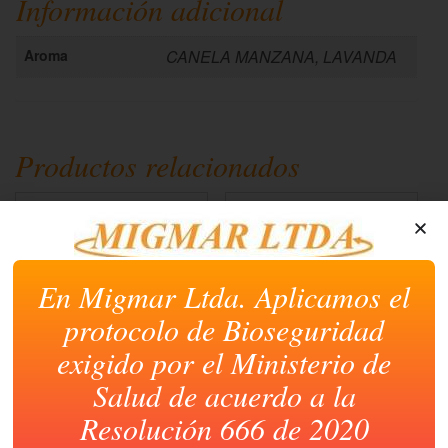
Información adicional
ventana
ventana
ventana
ventana
ventana
nueva)
nueva)
nueva)
nueva)
nueva)
Aroma
CANELA MANZANA, LAVANDA
Productos relacionados
En Migmar Ltda. Aplicamos el
protocolo de Bioseguridad
exigido por el Ministerio de
AMBIENTADOR GLADE
AJAX LIQUIDO BICLORO
Salud de acuerdo a la
AUTOMATICO
X 2000 CC
REPUESTO 175 ML
Resolución 666 de 2020