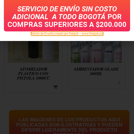
SERVICIO DE ENVÍO SIN COSTO
ADICIONAL A TODO
BOGOTÁ
POR
COMPRAS SUPERIORES A $200.000
Vector de Diseño creado por freepik – www.freepik.es
ATOMIZADOR
AMBIENTADOR GLADE
PLASTICO CON
360ML
PISTOLA 1000CC
LAS IMÁGENES DE LOS PRODUCTOS AQUÍ
PUBLICADAS SON ILUSTRATIVAS Y PUEDEN
DIFERIR LIGERAMENTE DEL PRODUCTO