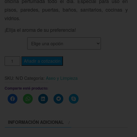
oficina perfumada todo el día. Especial para uso en
pisos, paredes, puertas, baños, sanitarios, cocinas y
vidrios.
¡Elija el aroma de su preferencia!
AROMA
Añadir a cotización
SKU:
N/D
Categoría:
Aseo y Limpieza
Comparte esté producto:
Haz
Haz
Haz
Haz
Haz
clic
clic
clic
clic
clic
para
para
para
para
para
compartir
compartir
compartir
compartir
compartir
en
en
en
en
en
Facebook
WhatsApp
LinkedIn
Telegram
Skype
INFORMACIÓN ADICIONAL
(Se
(Se
(Se
(Se
(Se
abre
abre
abre
abre
abre
en
en
en
en
en
una
una
una
una
una