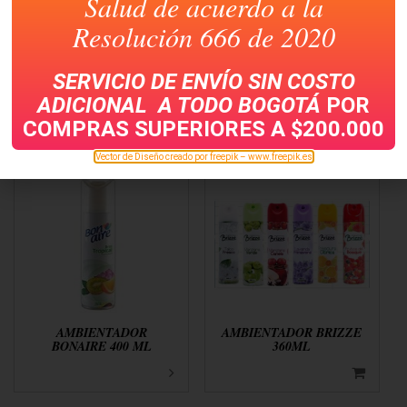
Salud de acuerdo a la
Resolución 666 de 2020
ALCOHOL INDUSTRIAL
CEPILLO PARA PISO DE
SERVICIO DE ENVÍO SIN COSTO
3800CC
10″
ADICIONAL A TODO
BOGOTÁ
POR
COMPRAS SUPERIORES A $200.000
Vector de Diseño creado por freepik – www.freepik.es
AMBIENTADOR
AMBIENTADOR BRIZZE
BONAIRE 400 ML
360ML