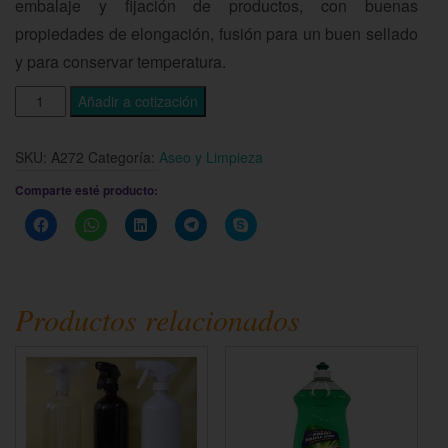
embalaje y fijación de productos, con buenas
propiedades de elongación, fusión para un buen sellado
y para conservar temperatura
.
Añadir a cotización
SKU:
A272
Categoría:
Aseo y Limpieza
Comparte esté producto:
Haz
Haz
Haz
Haz
Haz
clic
clic
clic
clic
clic
para
para
para
para
para
compartir
compartir
compartir
compartir
compartir
en
en
en
en
en
Facebook
WhatsApp
LinkedIn
Telegram
Skype
(Se
(Se
(Se
(Se
(Se
Productos relacionados
abre
abre
abre
abre
abre
en
en
en
en
en
una
una
una
una
una
ventana
ventana
ventana
ventana
ventana
nueva)
nueva)
nueva)
nueva)
nueva)