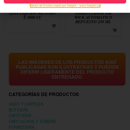
Vector de Diseño creado por freepik – www.freepik.es
AJAX LIQUIDO BICLORO
AMBIENTADOR AIR
X 2000 CC
WICK AUTOMATICO
REPUESTO 250 ML
LAS IMÁGENES DE LOS PRODUCTOS AQUÍ
PUBLICADAS SON ILUSTRATIVAS Y PUEDEN
DIFERIR LIGERAMENTE DEL PRODUCTO
ENTREGADO.
CATEGORÍAS DE PRODUCTOS
ASEO Y LIMPIEZA
BOTIQUÍN
CAFETERÍA
CARTUCHOS Y TONERS
FERRETERÍA