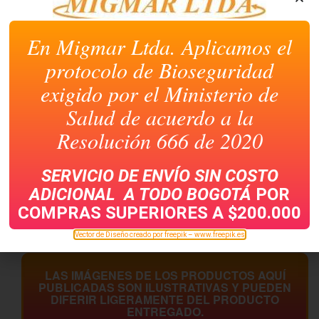
En Migmar Ltda. Aplicamos el
protocolo de Bioseguridad
exigido por el Ministerio de
Salud de acuerdo a la
Resolución 666 de 2020
ARCHIVADOR DE
AZ NORMA MEDIO
FUELLE 12 BOLSILLOS
OFICIO AZUL
SERVICIO DE ENVÍO SIN COSTO
KM NEGRO T. OFICIO
ADICIONAL A TODO
BOGOTÁ
POR
COMPRAS SUPERIORES A $200.000
Vector de Diseño creado por freepik – www.freepik.es
LAS IMÁGENES DE LOS PRODUCTOS AQUÍ
PUBLICADAS SON ILUSTRATIVAS Y PUEDEN
DIFERIR LIGERAMENTE DEL PRODUCTO
ENTREGADO.