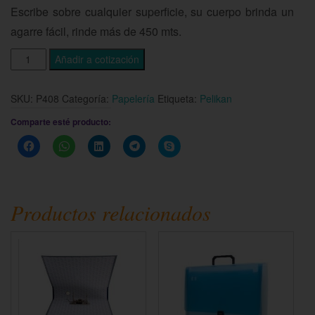
Escribe sobre cualquier superficie, su cuerpo brinda un
agarre fácil, rinde más de 450 mts.
Añadir a cotización
SKU:
P408
Categoría:
Papelería
Etiqueta:
Pelikan
Comparte esté producto:
Haz
Haz
Haz
Haz
Haz
clic
clic
clic
clic
clic
para
para
para
para
para
compartir
compartir
compartir
compartir
compartir
en
en
en
en
en
Facebook
WhatsApp
LinkedIn
Telegram
Skype
(Se
(Se
(Se
(Se
(Se
Productos relacionados
abre
abre
abre
abre
abre
en
en
en
en
en
una
una
una
una
una
ventana
ventana
ventana
ventana
ventana
nueva)
nueva)
nueva)
nueva)
nueva)