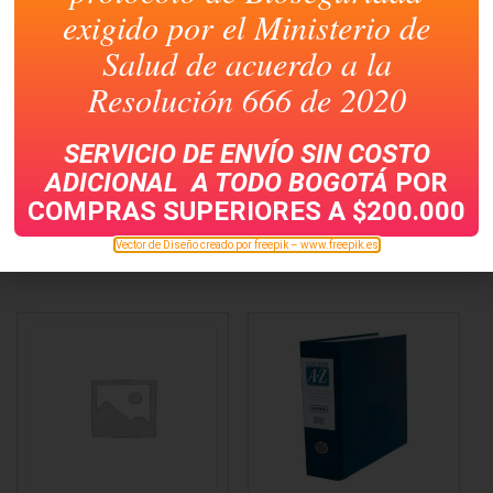
exigido por el Ministerio de
Salud de acuerdo a la
Resolución 666 de 2020
SERVICIO DE ENVÍO SIN COSTO
ARCHIVADOR DE
ARCHIVADOR DE
ADICIONAL A TODO
BOGOTÁ
POR
FUELLE 12 BOLSILLOS
FUELLE 30 BOLSILLOS
COMPRAS SUPERIORES A $200.000
KM AZUL T. OFICIO
NORMA T. OFICIO
Vector de Diseño creado por freepik – www.freepik.es