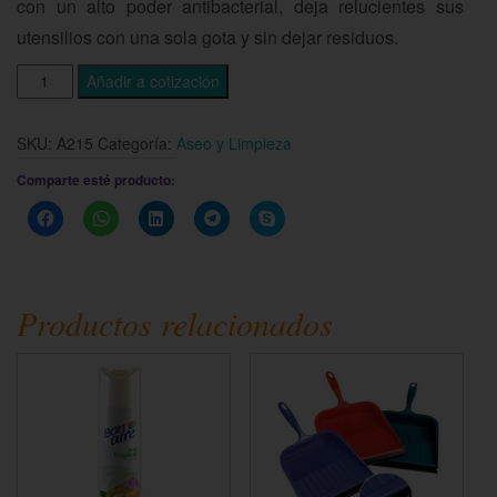
con un alto poder antibacterial, deja relucientes sus
utensilios con una sola gota y sin dejar residuos.
Añadir a cotización
SKU:
A215
Categoría:
Aseo y Limpieza
Comparte esté producto:
Haz
Haz
Haz
Haz
Haz
clic
clic
clic
clic
clic
para
para
para
para
para
compartir
compartir
compartir
compartir
compartir
en
en
en
en
en
Facebook
WhatsApp
LinkedIn
Telegram
Skype
(Se
(Se
(Se
(Se
(Se
Productos relacionados
abre
abre
abre
abre
abre
en
en
en
en
en
una
una
una
una
una
ventana
ventana
ventana
ventana
ventana
nueva)
nueva)
nueva)
nueva)
nueva)