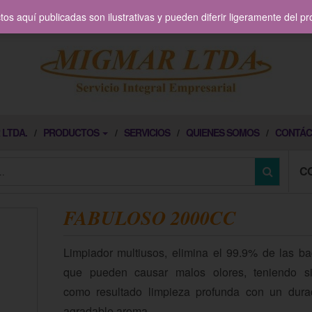
os aquí publicadas son ilustrativas y pueden diferir ligeramente del p
 LTDA.
PRODUCTOS
SERVICIOS
QUIENES SOMOS
CONTÁC
C
FABULOSO 2000CC
Limpiador multiusos, elimina el 99.9% de las ba
que pueden causar malos olores, teniendo s
como resultado limpieza profunda con un dura
agradable aroma.