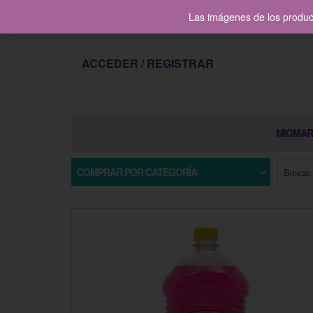
contacto@migmarltda.com
Las imágenes de los product
ACCEDER / REGISTRAR
MIGMAR
COMPRAR POR CATEGORÍA