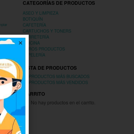
CATEGORÍAS DE PRODUCTOS
ASEO Y LIMPIEZA
BOTIQUÍN
CAFETERÍA
mpiar
CARTUCHOS Y TONERS
FERRETERÍA
OFICINA
OTROS PRODUCTOS
PAPELERÍA
LISTA DE PRODUCTOS
PRODUCTOS MÁS BUSCADOS
PRODUCTOS MÁS VENDIDOS
CARRITO
No hay productos en el carrito.