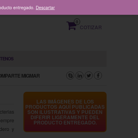
319 376 8336
roducto entregado.
Descartar
0
COTIZAR
TENOS
OMPARTE MIGMAR
LAS IMÁGENES DE LOS
PRODUCTOS AQUÍ PUBLICADAS
cterias
SON ILUSTRATIVAS Y PUEDEN
DIFERIR LIGERAMENTE DEL
iempre
PRODUCTO ENTREGADO.
dero y