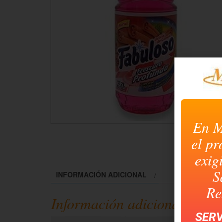
En M
el pr
exig
S
INFORMACIÓN ADICIONAL
Re
Información adicional
SERV