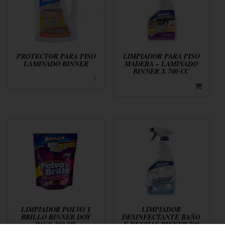
PROTECTOR PARA PISO
LIMPIADOR PARA PISO
LAMINADO BINNER
MADERA – LAMINADO
BINNER X 700 CC
LIMPIADOR POLVO Y
LIMPIADOR
BRILLO BINNER DOY
DESINFECTANTE BAÑO
PACK 300 ML
Y DUCHAS BINNER 700