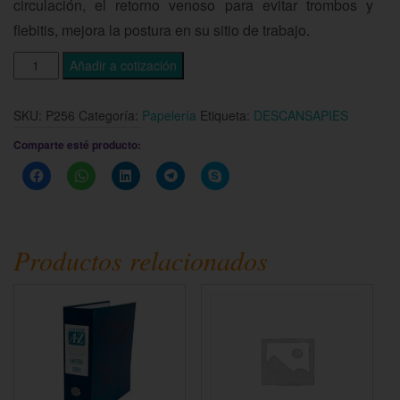
circulación, el retorno venoso para evitar trombos y
flebitis, mejora la postura en su sitio de trabajo.
Añadir a cotización
SKU:
P256
Categoría:
Papelería
Etiqueta:
DESCANSAPIES
Comparte esté producto:
Haz
Haz
Haz
Haz
Haz
clic
clic
clic
clic
clic
para
para
para
para
para
compartir
compartir
compartir
compartir
compartir
en
en
en
en
en
Facebook
WhatsApp
LinkedIn
Telegram
Skype
(Se
(Se
(Se
(Se
(Se
Productos relacionados
abre
abre
abre
abre
abre
en
en
en
en
en
una
una
una
una
una
ventana
ventana
ventana
ventana
ventana
nueva)
nueva)
nueva)
nueva)
nueva)