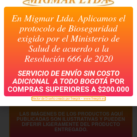
En Migmar Ltda. Aplicamos el
protocolo de Bioseguridad
exigido por el Ministerio de
Salud de acuerdo a la
Resolución 666 de 2020
INSTACREM EN SOBRE
AROMATICA DE FRUTAS
X 100 UNIDADES
FRUTALIA CAJA X 60
SERVICIO DE ENVÍO SIN COSTO
ADICIONAL A TODO
BOGOTÁ
POR
COMPRAS SUPERIORES A $200.000
Vector de Diseño creado por freepik – www.freepik.es
LAS IMÁGENES DE LOS PRODUCTOS AQUÍ
PUBLICADAS SON ILUSTRATIVAS Y PUEDEN
DIFERIR LIGERAMENTE DEL PRODUCTO
ENTREGADO.