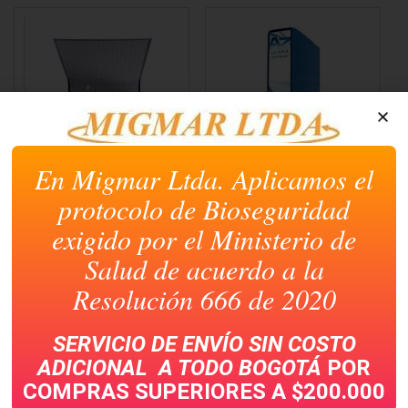
una
una
una
una
una
ventana
ventana
ventana
ventana
ventana
nueva)
nueva)
nueva)
nueva)
nueva)
En Migmar Ltda. Aplicamos el
AZ ECONOMICO
AZ NORMA OFICIO
PLASTIFICADO OFICIO
ULTRA AZUL
protocolo de Bioseguridad
exigido por el Ministerio de
Salud de acuerdo a la
Resolución 666 de 2020
SERVICIO DE ENVÍO SIN COSTO
ADICIONAL A TODO
BOGOTÁ
POR
COMPRAS SUPERIORES A $200.000