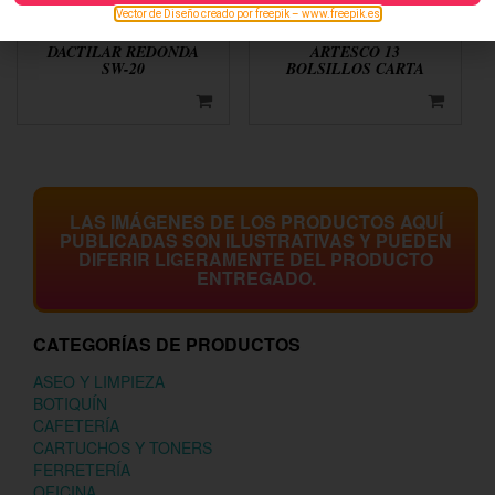
Vector de Diseño creado por freepik – www.freepik.es
ALMOHADILLA
ARCHIVADOR FUELLE
DACTILAR REDONDA
ARTESCO 13
SW-20
BOLSILLOS CARTA
LAS IMÁGENES DE LOS PRODUCTOS AQUÍ
PUBLICADAS SON ILUSTRATIVAS Y PUEDEN
DIFERIR LIGERAMENTE DEL PRODUCTO
ENTREGADO.
CATEGORÍAS DE PRODUCTOS
ASEO Y LIMPIEZA
BOTIQUÍN
CAFETERÍA
CARTUCHOS Y TONERS
FERRETERÍA
OFICINA