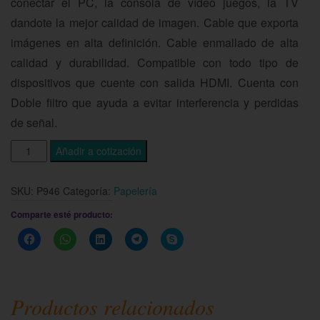
conectar el PC, la consola de vídeo juegos, la TV
dandote la mejor calidad de imagen. Cable que exporta
imágenes en alta definición. Cable enmallado de alta
calidad y durabilidad. Compatible con todo tipo de
dispositivos que cuente con salida HDMI. Cuenta con
Doble filtro que ayuda a evitar interferencia y perdidas
de señal.
Añadir a cotización
SKU:
P946
Categoría:
Papelería
Comparte esté producto:
Haz
Haz
Haz
Haz
Haz
clic
clic
clic
clic
clic
para
para
para
para
para
compartir
compartir
compartir
compartir
compartir
en
en
en
en
en
Facebook
WhatsApp
LinkedIn
Telegram
Skype
(Se
(Se
(Se
(Se
(Se
Productos relacionados
abre
abre
abre
abre
abre
en
en
en
en
en